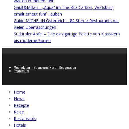
warten im neuen Jahr
Gault&Millau – „Aqua“ im The Ritz-Carlton, Wolfsburg
erhält erneut fünf Hauben
Guide MICHELIN Österreich – 82 Sterne-Restaurants mit
vielen Überraschungen
Südtiroler Äpfel – Eine einzigartige Palette von Klassikern
bis moderne Sorten
Mediadaten – Sponsored Post – Kooperation
Impressum
Home
News
Rezepte
Reise
Restaurants
Hotels