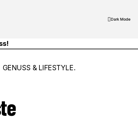
Dark Mode
GENUSS & LIFESTYLE.
Die Soße ist zu dünn - erste Hilfe für
ste
deine Soße