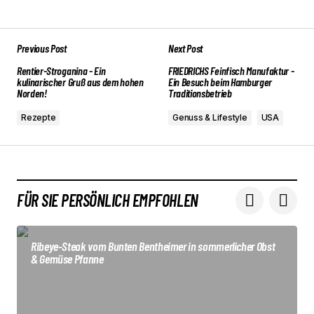
Add a comment
Previous Post
Next Post
Deine E-Mail-Adresse wird nicht veröffentlicht.
Erforderliche Felder sind mit
Rentier-Stroganina - Ein
FRIEDRICHS Feinfisch Manufaktur -
*
markiert
kulinarischer Gruß aus dem hohen
Ein Besuch beim Hamburger
Norden!
Traditionsbetrieb
Comment
*
Rezepte
Genuss & Lifestyle
USA
FÜR SIE PERSÖNLICH EMPFOHLEN
Your Name
*
Ribeye-Steak vom Bunten Bentheimer in sommerlicher Obst
Your E-mail
*
& Gemüse Pfanne
Submit Comment