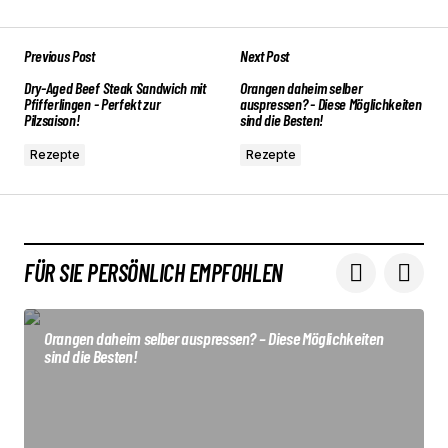
Previous Post
Next Post
Deine E-Mail-Adresse wird nicht veröffentlicht.
Erforderliche Felder sind mit
Dry-Aged Beef Steak Sandwich mit
Orangen daheim selber
*
markiert
Pfifferlingen - Perfekt zur
auspressen? - Diese Möglichkeiten
Pilzsaison!
sind die Besten!
Comment
*
Rezepte
Rezepte
FÜR SIE PERSÖNLICH EMPFOHLEN
Your Name
*
Orangen daheim selber auspressen? – Diese Möglichkeiten
Your E-mail
*
sind die Besten!
Submit Comment