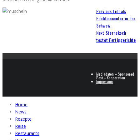
Previous
Lidl als
Edeldiscounter in der
Schweiz
Next
Sternekoch
testet Fertiggerichte
Mediadaten – Sponsored
Post – Kooperation
Impressum
Home
News
Rezepte
Reise
Restaurants