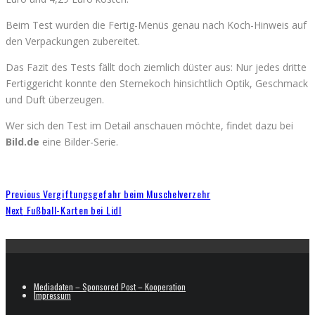
Beim Test wurden die Fertig-Menüs genau nach Koch-Hinweis auf
den Verpackungen zubereitet.
Das Fazit des Tests fällt doch ziemlich düster aus: Nur jedes dritte
Fertiggericht konnte den Sternekoch hinsichtlich Optik, Geschmack
und Duft überzeugen.
Wer sich den Test im Detail anschauen möchte, findet dazu bei
Bild.de
eine Bilder-Serie.
Previous
Vergiftungsgefahr beim Muschelverzehr
Next
Fußball-Karten bei Lidl
Mediadaten – Sponsored Post – Kooperation
Impressum