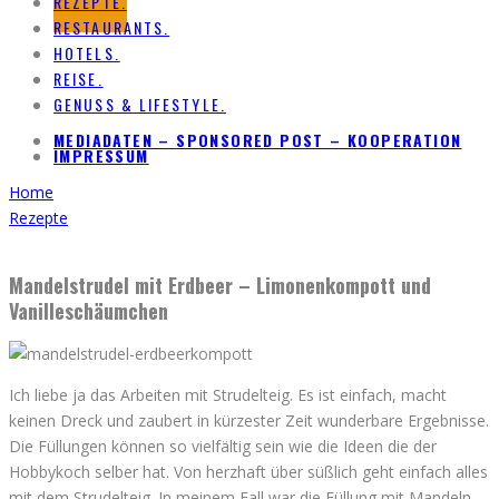
REZEPTE.
RESTAURANTS.
HOTELS.
REISE.
GENUSS & LIFESTYLE.
MEDIADATEN – SPONSORED POST – KOOPERATION
IMPRESSUM
Home
Rezepte
Mandelstrudel mit Erdbeer – Limonenkompott und
Vanilleschäumchen
Ich liebe ja das Arbeiten mit Strudelteig. Es ist einfach, macht
keinen Dreck und zaubert in kürzester Zeit wunderbare Ergebnisse.
Die Füllungen können so vielfältig sein wie die Ideen die der
Hobbykoch selber hat. Von herzhaft über süßlich geht einfach alles
mit dem Strudelteig. In meinem Fall war die Füllung mit Mandeln,