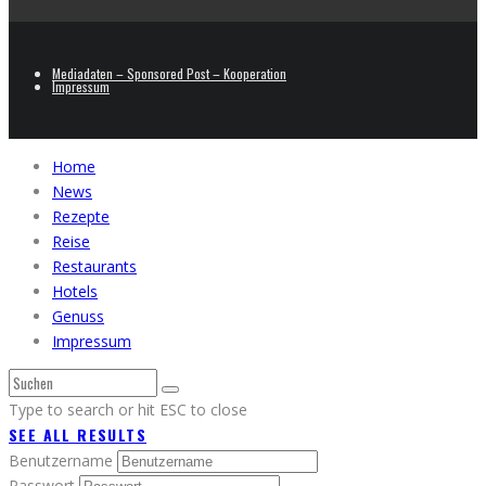
Mediadaten – Sponsored Post – Kooperation
Impressum
Home
News
Rezepte
Reise
Restaurants
Hotels
Genuss
Impressum
Type to search or hit ESC to close
SEE ALL RESULTS
Benutzername
Passwort