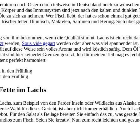
raturen nach Ostern doch teilweise in Deutschland noch zu wünschen la
rper und das Immunsystem sind jetzt nach den kalten und dunklen Tage
le zu sich zu nehmen. Wer Fisch liebt, der hat es schon einmal gut get
, frischer fetter Thunfisch, Makrelen, Sardinen und Hering. Sich über 
g von ihm bekommen, wenn die Qualität stimmt. Lachs ist ein recht dank
zt
werden,
Sous-vide gegart
werden oder aber was viel spannender ist, 
ält auf diese Weise sein volles Aroma und wird köstlich saftig. Dem 
t sind hier keinerlei Grenzen gesetzt. Ich für meinen Teil mag es recht
tenz perfekt harmoniert.
n den Frühling
Fette im Lachs
Lachs, zum Beispiel von den Faröer Inseln oder Wildlachs aus Alask
erste Wahl für dieses Gericht, ist aber nicht immer erhältlich. Auch La
. Für den Salat als Beilage bereiten Sie einfach das zu, was gerade Sa
randios zum Fisch. Seien Sie kreativ! Nun zum recht leichten und gesu