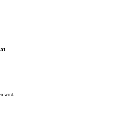
at
en wird.