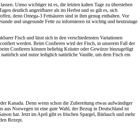
ssen. Umso wichtiger ist es, die letzten kalten Tage zu überstehen
n deutlich angreifbarer als im Herbst und so gilt es, sich
roffen, denn Omega-3 Fettsäuren sind in ihm genug enthalten. Vor
gesunde und ungesunde Fette zu informieren ist wichtig und heutzutage
barer Fisch und lässt sich in den verschiedensten Variationen
confiert werden. Beim Confieren wird der Fisch, in unserem Fall der
Öl beim Confieren können beliebig Kräuter oder Gewürze hinzugefügt
 natürlich und nutze lediglich natürliche Vanille, um dem Fisch ein
a oder Kanada. Denn wenn schon die Zubereitung etwas aufwändiger
chs aus Norwegen ist eine gute Wahl, der Bezug in Deutschland ist
ison hat. Jetzt im April gibt es frischen Spargel, Bärlauch und mehr
nden Rezept.