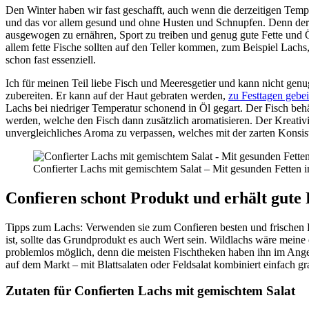
Den Winter haben wir fast geschafft, auch wenn die derzeitigen Tempe
und das vor allem gesund und ohne Husten und Schnupfen. Denn der Kö
ausgewogen zu ernähren, Sport zu treiben und genug gute Fette und Ö
allem fette Fische sollten auf den Teller kommen, zum Beispiel Lachs
schon fast essenziell.
Ich für meinen Teil liebe Fisch und Meeresgetier und kann nicht genu
zubereiten. Er kann auf der Haut gebraten werden,
zu Festtagen gebei
Lachs bei niedriger Temperatur schonend in Öl gegart. Der Fisch beh
werden, welche den Fisch dann zusätzlich aromatisieren. Der Kreativitä
unvergleichliches Aroma zu verpassen, welches mit der zarten Konsis
Confierter Lachs mit gemischtem Salat – Mit gesunden Fetten i
Confieren schont Produkt und erhält gute 
Tipps zum Lachs: Verwenden sie zum Confieren besten und frischen 
ist, sollte das Grundprodukt es auch Wert sein. Wildlachs wäre meine 
problemlos möglich, denn die meisten Fischtheken haben ihn im Angebot
auf dem Markt – mit Blattsalaten oder Feldsalat kombiniert einfach g
Zutaten für Confierten Lachs mit gemischtem Salat