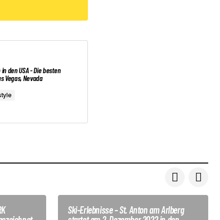
 in den USA - Die besten
as Vegas, Nevada
tyle
RK
Ski-Erlebnisse – St. Anton am Arlberg
gezeichnet
startet am 2. Dezember 2022 in den