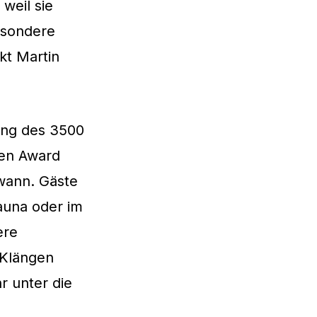
weil sie
besondere
kt Martin
ung des 3500
den Award
wann. Gäste
auna oder im
ere
 Klängen
r unter die