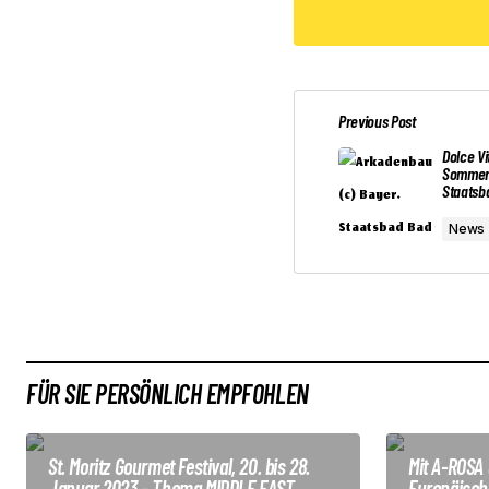
Previous Post
Deine E-Mail-Adresse wird nicht 
Dolce Vi
Sommeru
Staatsb
Comment
*
News
Your Name
*
FÜR SIE PERSÖNLICH EMPFOHLEN
Submit Comment
St. Moritz Gourmet Festival, 20. bis 28.
Mit A-ROSA 
Januar 2023 – Thema MIDDLE EAST
Europäisch