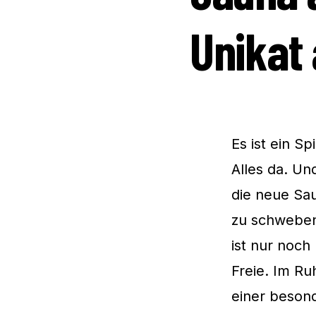
Unikat
Es ist ein S
Alles da. Un
die neue Sa
zu schweben.
ist nur noch
Freie. Im R
einer besond