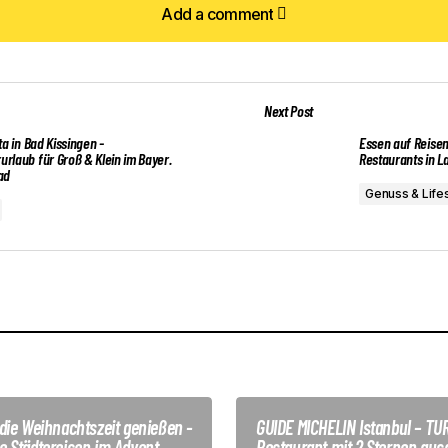
Add a comment
Add a comment
Next Post
veröffentlicht.
Erforderliche Felder sind mit
*
markiert
ta in Bad Kissingen -
Essen auf Reisen
rlaub für Groß & Klein im Bayer.
Restaurants in L
ad
Genuss & Lifes
Your E-mail
*
die Weihnachtszeit genießen -
GUIDE MICHELIN Istanbul – TU
e Städtereisen im Advent
Restaurant mit 2 Sternen aus