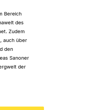
m Bereich
nawelt des
fnet. Zudem
s, auch über
nd den
reas Sanoner
Bergwelt der