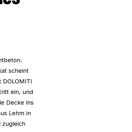
htbeton.
kat scheint
rt DOLOMITI
itt ein, und
ie Decke ins
aus Lehm in
 zugleich