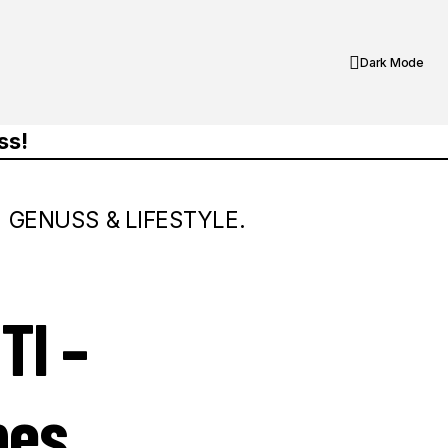
Dark Mode
GENUSS & LIFESTYLE.
IKAT AUF DEM
Essen auf Reisen in den USA - Die
TI –
besten Restaurants in Las Vegas,
Nevada
hes