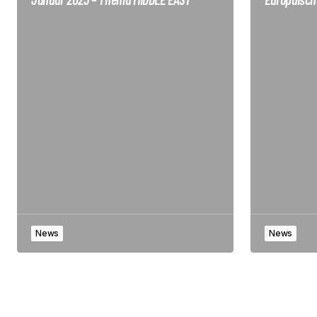
News
News