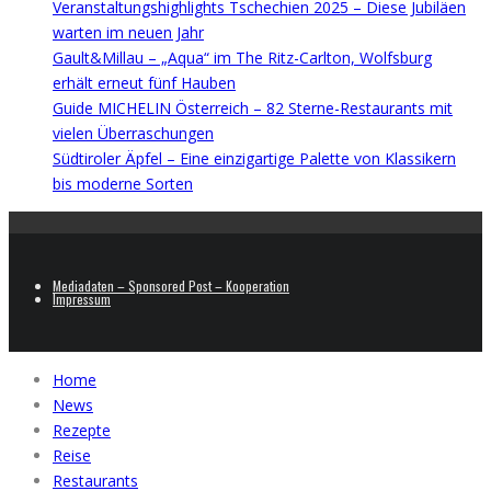
Veranstaltungshighlights Tschechien 2025 – Diese Jubiläen
warten im neuen Jahr
Gault&Millau – „Aqua“ im The Ritz-Carlton, Wolfsburg
erhält erneut fünf Hauben
Guide MICHELIN Österreich – 82 Sterne-Restaurants mit
vielen Überraschungen
Südtiroler Äpfel – Eine einzigartige Palette von Klassikern
bis moderne Sorten
Mediadaten – Sponsored Post – Kooperation
Impressum
Home
News
Rezepte
Reise
Restaurants