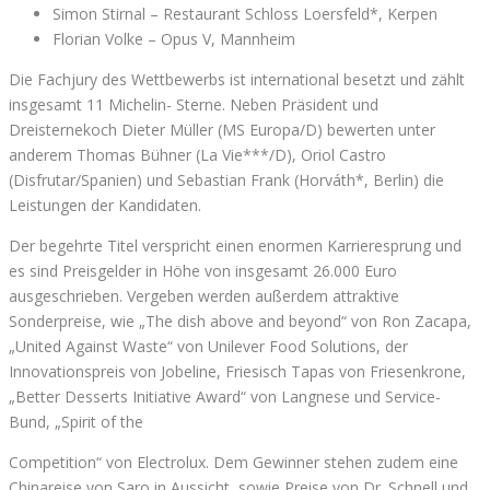
Simon Stirnal – Restaurant Schloss Loersfeld*, Kerpen
Florian Volke – Opus V, Mannheim
Die Fachjury des Wettbewerbs ist international besetzt und zählt
insgesamt 11 Michelin- Sterne. Neben Präsident und
Dreisternekoch Dieter Müller (MS Europa/D) bewerten unter
anderem Thomas Bühner (La Vie***/D), Oriol Castro
(Disfrutar/Spanien) und Sebastian Frank (Horváth*, Berlin) die
Leistungen der Kandidaten.
Der begehrte Titel verspricht einen enormen Karrieresprung und
es sind Preisgelder in Höhe von insgesamt 26.000 Euro
ausgeschrieben. Vergeben werden außerdem attraktive
Sonderpreise, wie „The dish above and beyond“ von Ron Zacapa,
„United Against Waste“ von Unilever Food Solutions, der
Innovationspreis von Jobeline, Friesisch Tapas von Friesenkrone,
„Better Desserts Initiative Award“ von Langnese und Service-
Bund, „Spirit of the
Competition“ von Electrolux. Dem Gewinner stehen zudem eine
Chinareise von Saro in Aussicht, sowie Preise von Dr. Schnell und