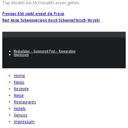
Top-Models bei McDonald’s essen gehen.
Previous
Aldi senkt erneut die Preise
Next
keine Schweinegrippe durch Schweinefleisch-Verzehr
Mediadaten – Sponsored Post – Kooperation
Impressum
Home
News
Rezepte
Reise
Restaurants
Hotels
Genuss
Impressum