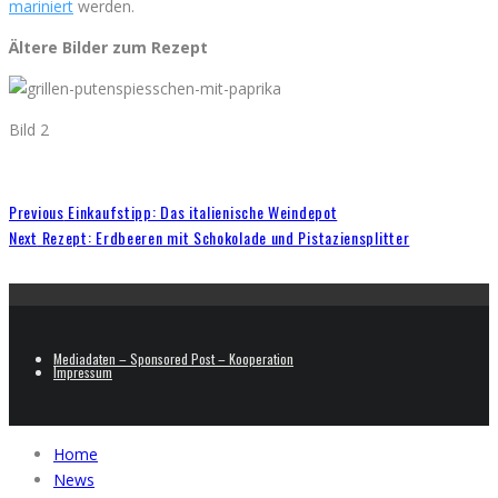
mariniert
werden.
Ältere Bilder zum Rezept
Bild 2
Previous
Einkaufstipp: Das italienische Weindepot
Next
Rezept: Erdbeeren mit Schokolade und Pistaziensplitter
Mediadaten – Sponsored Post – Kooperation
Impressum
Home
News