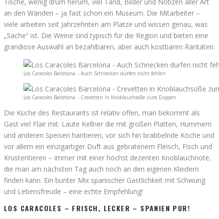
Tische, wenig drum herum, viel Tand, Bilder und Notizen aller Art
an den Wänden – ja fast schon ein Museum. Die Mitarbeiter –
viele arbeiten seit Jahrzehnten am Platze und wissen genau, was
„Sache“ ist. Die Weine sind typisch für die Region und bieten eine
grandiose Auswahl an bezahlbaren, aber auch kostbaren Raritäten.
Los Caracoles Barcelona – Auch Schnecken dürfen nicht fehlen
Los Caracoles Barcelona – Crevetten in Knoblauchsoße zum Dippen
Die Küche des Restaurants ist relativ offen, man bekommt als
Gast viel Flair mit. Laute Kellner die mit großen Platten, Hummern
und anderen Speisen hantieren, vor sich hin brabbelnde Köche und
vor allem ein einzigartiger Duft aus gebratenem Fleisch, Fisch und
Krustentieren – immer mit einer höchst dezenten Knoblauchnote,
die man am nächsten Tag auch noch an den eigenen Kleidern
finden kann. Ein bunter Mix spanischer Gastlichkeit mit Schwung
und Lebensfreude – eine echte Empfehlung!
LOS CARACOLES – FRISCH, LECKER – SPANIEN PUR!