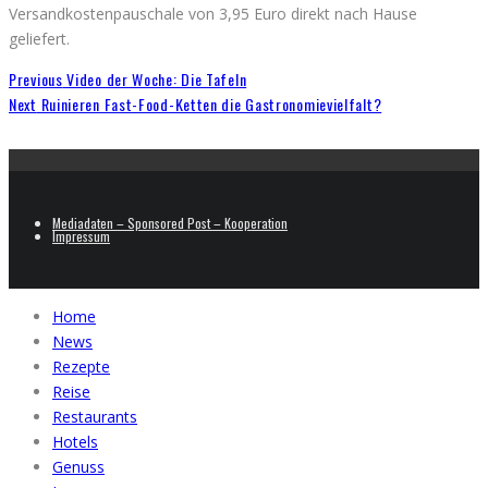
Versandkostenpauschale von 3,95 Euro direkt nach Hause
geliefert.
Previous
Video der Woche: Die Tafeln
Next
Ruinieren Fast-Food-Ketten die Gastronomievielfalt?
Mediadaten – Sponsored Post – Kooperation
Impressum
Home
News
Rezepte
Reise
Restaurants
Hotels
Genuss