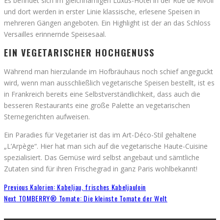
Es befindet sich im gleichnamigen Luxus-Hotel in der Rue de Rivoli
und dort werden in erster Linie klassische, erlesene Speisen in
mehreren Gängen angeboten. Ein Highlight ist der an das Schloss
Versailles erinnernde Speisesaal.
EIN VEGETARISCHER HOCHGENUSS
Während man hierzulande im Hofbräuhaus noch schief angeguckt
wird, wenn man ausschließlich vegetarische Speisen bestellt, ist es
in Frankreich bereits eine Selbstverständlichkeit, dass auch die
besseren Restaurants eine große Palette an vegetarischen
Sternegerichten aufweisen.
Ein Paradies für Vegetarier ist das im Art-Déco-Stil gehaltene
„L’Arpège“. Hier hat man sich auf die vegetarische Haute-Cuisine
spezialisiert. Das Gemüse wird selbst angebaut und sämtliche
Zutaten sind für ihren Frischegrad in ganz Paris wohlbekannt!
Previous
Kalorien: Kabeljau, frisches Kabeljauloin
Next
TOMBERRY® Tomate: Die kleinste Tomate der Welt