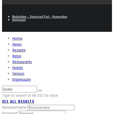
Mediadaten – Sponsored Post – Kooperation
Impressum
Home
News
Rezepte
Reise
Restaurants
Hotels
Genuss
Impressum
Type to search or hit ESC to close
SEE ALL RESULTS
Benutzername
Passwort