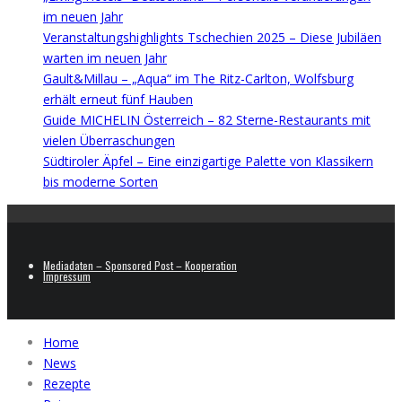
im neuen Jahr
Veranstaltungshighlights Tschechien 2025 – Diese Jubiläen
warten im neuen Jahr
Gault&Millau – „Aqua“ im The Ritz-Carlton, Wolfsburg
erhält erneut fünf Hauben
Guide MICHELIN Österreich – 82 Sterne-Restaurants mit
vielen Überraschungen
Südtiroler Äpfel – Eine einzigartige Palette von Klassikern
bis moderne Sorten
Mediadaten – Sponsored Post – Kooperation
Impressum
Home
News
Rezepte