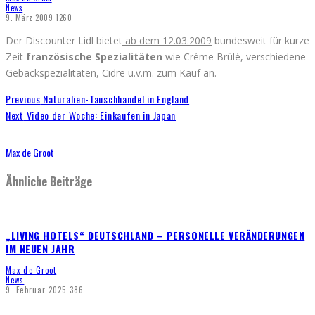
News
9. März 2009
1260
Der Discounter Lidl bietet
ab dem 12.03.2009
bundesweit für kurze
Zeit
französische Spezialitäten
wie Créme Brûlé, verschiedene
Gebäckspezialitäten, Cidre u.v.m. zum Kauf an.
Previous
Naturalien-Tauschhandel in England
Next
Video der Woche: Einkaufen in Japan
Max de Groot
Ähnliche Beiträge
„LIVING HOTELS“ DEUTSCHLAND – PERSONELLE VERÄNDERUNGEN
IM NEUEN JAHR
Max de Groot
News
9. Februar 2025
386