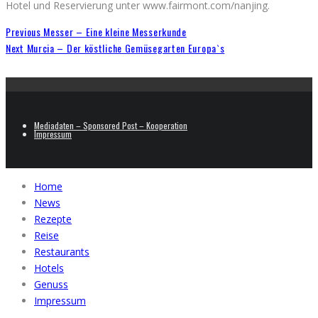
Hotel und Reservierung unter www.fairmont.com/nanjing.
Previous
Messer – Eine kleine Messerkunde
Next
Murcia – Der köstliche Gemüsegarten Europa`s
Mediadaten – Sponsored Post – Kooperation
Impressum
Home
News
Rezepte
Reise
Restaurants
Hotels
Genuss
Impressum