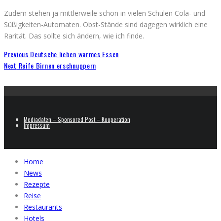
Zudem stehen ja mittlerweile schon in vielen Schulen Cola- und
Süßigkeiten-Automaten. Obst-Stände sind dagegen wirklich eine
Rarität. Das sollte sich ändern, wie ich finde.
Previous
Deutsche lieben warmes Essen
Next
Reife Birnen erschnuppern
Mediadaten – Sponsored Post – Kooperation
Impressum
Home
News
Rezepte
Reise
Restaurants
Hotels