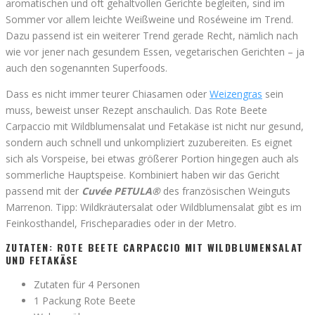
aromatischen und oft gehaltvollen Gerichte begleiten, sind im
Sommer vor allem leichte Weißweine und Roséweine im Trend.
Dazu passend ist ein weiterer Trend gerade Recht, nämlich nach
wie vor jener nach gesundem Essen, vegetarischen Gerichten – ja
auch den sogenannten Superfoods.
Dass es nicht immer teurer Chiasamen oder
Weizengras
sein
muss, beweist unser Rezept anschaulich. Das Rote Beete
Carpaccio mit Wildblumensalat und Fetakäse ist nicht nur gesund,
sondern auch schnell und unkompliziert zuzubereiten. Es eignet
sich als Vorspeise, bei etwas größerer Portion hingegen auch als
sommerliche Hauptspeise. Kombiniert haben wir das Gericht
passend mit der
Cuvée PETULA®
des französischen Weinguts
Marrenon. Tipp: Wildkräutersalat oder Wildblumensalat gibt es im
Feinkosthandel, Frischeparadies oder in der Metro.
ZUTATEN: ROTE BEETE CARPACCIO MIT WILDBLUMENSALAT
UND FETAKÄSE
Zutaten für 4 Personen
1 Packung Rote Beete