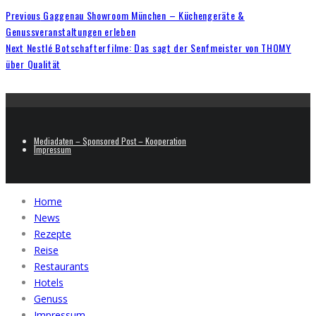
Previous
Gaggenau Showroom München – Küchengeräte &
Genussveranstaltungen erleben
Next
Nestlé Botschafterfilme: Das sagt der Senfmeister von THOMY
über Qualität
Mediadaten – Sponsored Post – Kooperation
Impressum
Home
News
Rezepte
Reise
Restaurants
Hotels
Genuss
Impressum