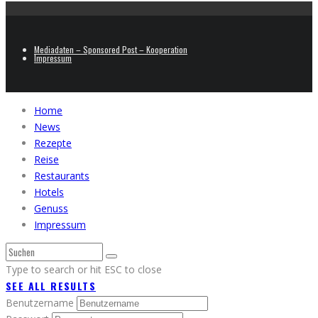
Mediadaten – Sponsored Post – Kooperation
Impressum
Home
News
Rezepte
Reise
Restaurants
Hotels
Genuss
Impressum
Type to search or hit ESC to close
SEE ALL RESULTS
Benutzername