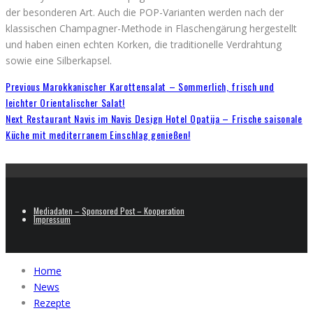
der besonderen Art. Auch die POP-Varianten werden nach der
klassischen Champagner-Methode in Flaschengärung hergestellt
und haben einen echten Korken, die traditionelle Verdrahtung
sowie eine Silberkapsel.
Previous
Marokkanischer Karottensalat – Sommerlich, frisch und
leichter Orientalischer Salat!
Next
Restaurant Navis im Navis Design Hotel Opatija – Frische saisonale
Küche mit mediterranem Einschlag genießen!
Mediadaten – Sponsored Post – Kooperation
Impressum
Home
News
Rezepte