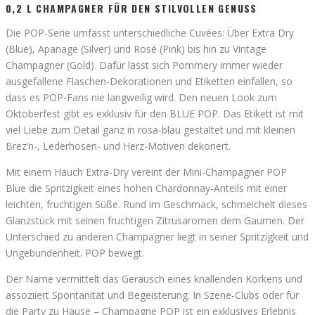
0,2 L CHAMPAGNER FÜR DEN STILVOLLEN GENUSS
Die POP-Serie umfasst unterschiedliche Cuvées: Über Extra Dry
(Blue), Apanage (Silver) und Rosé (Pink) bis hin zu Vintage
Champagner (Gold). Dafür lässt sich Pommery immer wieder
ausgefallene Flaschen-Dekorationen und Etiketten einfallen, so
dass es POP-Fans nie langweilig wird. Den neuen Look zum
Oktoberfest gibt es exklusiv für den BLUE POP. Das Etikett ist mit
viel Liebe zum Detail ganz in rosa-blau gestaltet und mit kleinen
Brez’n-, Lederhosen- und Herz-Motiven dekoriert.
Mit einem Hauch Extra-Dry vereint der Mini-Champagner POP
Blue die Spritzigkeit eines hohen Chardonnay-Anteils mit einer
leichten, fruchtigen Süße. Rund im Geschmack, schmeichelt dieses
Glanzstück mit seinen fruchtigen Zitrusaromen dem Gaumen. Der
Unterschied zu anderen Champagner liegt in seiner Spritzigkeit und
Ungebundenheit. POP bewegt.
Der Name vermittelt das Geräusch eines knallenden Korkens und
assoziiert Spontanität und Begeisterung. In Szene-Clubs oder für
die Party zu Hause – Champagne POP ist ein exklusives Erlebnis