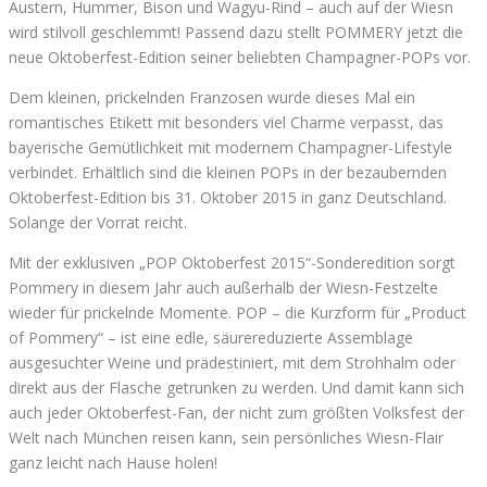
Austern, Hummer, Bison und Wagyu-Rind – auch auf der Wiesn
wird stilvoll geschlemmt! Passend dazu stellt POMMERY jetzt die
neue Oktoberfest-Edition seiner beliebten Champagner-POPs vor.
Dem kleinen, prickelnden Franzosen wurde dieses Mal ein
romantisches Etikett mit besonders viel Charme verpasst, das
bayerische Gemütlichkeit mit modernem Champagner-Lifestyle
verbindet. Erhältlich sind die kleinen POPs in der bezaubernden
Oktoberfest-Edition bis 31. Oktober 2015 in ganz Deutschland.
Solange der Vorrat reicht.
Mit der exklusiven „POP Oktoberfest 2015“-Sonderedition sorgt
Pommery in diesem Jahr auch außerhalb der Wiesn-Festzelte
wieder für prickelnde Momente. POP – die Kurzform für „Product
of Pommery“ – ist eine edle, säurereduzierte Assemblage
ausgesuchter Weine und prädestiniert, mit dem Strohhalm oder
direkt aus der Flasche getrunken zu werden. Und damit kann sich
auch jeder Oktoberfest-Fan, der nicht zum größten Volksfest der
Welt nach München reisen kann, sein persönliches Wiesn-Flair
ganz leicht nach Hause holen!