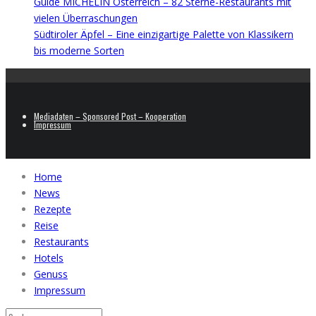
Guide MICHELIN Österreich – 82 Sterne-Restaurants mit
vielen Überraschungen
Südtiroler Äpfel – Eine einzigartige Palette von Klassikern
bis moderne Sorten
Mediadaten – Sponsored Post – Kooperation
Impressum
Home
News
Rezepte
Reise
Restaurants
Hotels
Genuss
Impressum