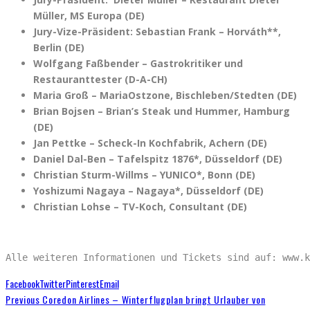
Müller, MS Europa (DE)
Jury-Vize-Präsident: Sebastian Frank – Horváth**,
Berlin (DE)
Wolfgang Faßbender – Gastrokritiker und
Restauranttester (D-A-CH)
Maria Groß – MariaOstzone, Bischleben/Stedten (DE)
Brian Bojsen – Brian’s Steak und Hummer, Hamburg
(DE)
Jan Pettke – Scheck-In Kochfabrik, Achern (DE)
Daniel Dal-Ben – Tafelspitz 1876*, Düsseldorf (DE)
Christian Sturm-Willms – YUNICO*, Bonn (DE)
Yoshizumi Nagaya – Nagaya*, Düsseldorf (DE)
Christian Lohse – TV-Koch, Consultant (DE)
Alle weiteren Informationen und Tickets sind auf: www.k
Facebook
Twitter
Pinterest
Email
Previous
Coredon Airlines – Winterflugplan bringt Urlauber von