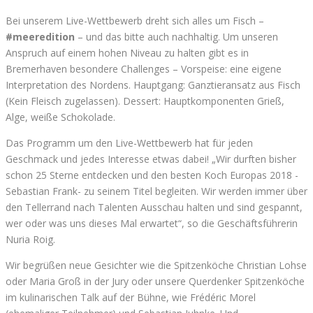
Bei unserem Live-Wettbewerb dreht sich alles um Fisch –
#meeredition
– und das bitte auch nachhaltig. Um unseren
Anspruch auf einem hohen Niveau zu halten gibt es in
Bremerhaven besondere Challenges – Vorspeise: eine eigene
Interpretation des Nordens. Hauptgang: Ganztieransatz aus Fisch
(Kein Fleisch zugelassen). Dessert: Hauptkomponenten Grieß,
Alge, weiße Schokolade.
Das Programm um den Live-Wettbewerb hat für jeden
Geschmack und jedes Interesse etwas dabei! „Wir durften bisher
schon 25 Sterne entdecken und den besten Koch Europas 2018 -
Sebastian Frank- zu seinem Titel begleiten. Wir werden immer über
den Tellerrand nach Talenten Ausschau halten und sind gespannt,
wer oder was uns dieses Mal erwartet“, so die Geschäftsführerin
Nuria Roig.
Wir begrüßen neue Gesichter wie die Spitzenköche Christian Lohse
oder Maria Groß in der Jury oder unsere Querdenker Spitzenköche
im kulinarischen Talk auf der Bühne, wie Frédéric Morel