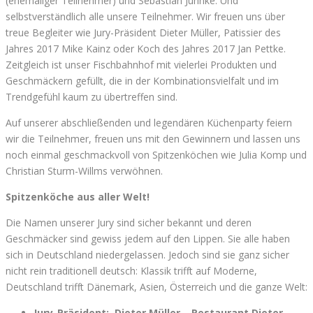
(ehemaliger Teilnehmer) und Sebastian Juhnke. Und
selbstverständlich alle unsere Teilnehmer. Wir freuen uns über
treue Begleiter wie Jury-Präsident Dieter Müller, Patissier des
Jahres 2017 Mike Kainz oder Koch des Jahres 2017 Jan Pettke.
Zeitgleich ist unser Fischbahnhof mit vielerlei Produkten und
Geschmäckern gefüllt, die in der Kombinationsvielfalt und im
Trendgefühl kaum zu übertreffen sind.
Auf unserer abschließenden und legendären Küchenparty feiern
wir die Teilnehmer, freuen uns mit den Gewinnern und lassen uns
noch einmal geschmackvoll von Spitzenköchen wie Julia Komp und
Christian Sturm-Willms verwöhnen.
Spitzenköche aus aller Welt!
Die Namen unserer Jury sind sicher bekannt und deren
Geschmäcker sind gewiss jedem auf den Lippen. Sie alle haben
sich in Deutschland niedergelassen. Jedoch sind sie ganz sicher
nicht rein traditionell deutsch: Klassik trifft auf Moderne,
Deutschland trifft Dänemark, Asien, Österreich und die ganze Welt:
Jury-Präsident: Dieter Müller – Restaurant Dieter