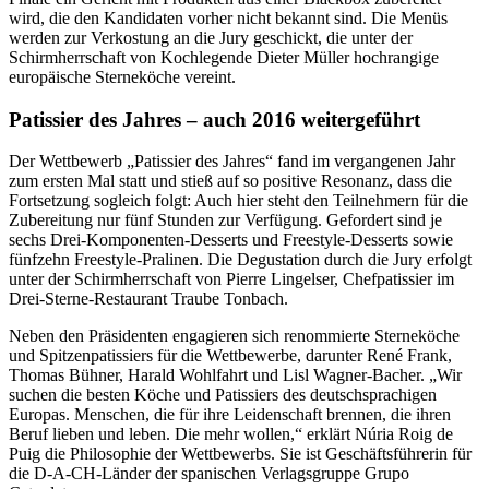
wird, die den Kandidaten vorher nicht bekannt sind. Die Menüs
werden zur Verkostung an die Jury geschickt, die unter der
Schirmherrschaft von Kochlegende Dieter Müller hochrangige
europäische Sterneköche vereint.
Patissier des Jahres – auch 2016 weitergeführt
Der Wettbewerb „Patissier des Jahres“ fand im vergangenen Jahr
zum ersten Mal statt und stieß auf so positive Resonanz, dass die
Fortsetzung sogleich folgt: Auch hier steht den Teilnehmern für die
Zubereitung nur fünf Stunden zur Verfügung. Gefordert sind je
sechs Drei-Komponenten-Desserts und Freestyle-Desserts sowie
fünfzehn Freestyle-Pralinen. Die Degustation durch die Jury erfolgt
unter der Schirmherrschaft von Pierre Lingelser, Chefpatissier im
Drei-Sterne-Restaurant Traube Tonbach.
Neben den Präsidenten engagieren sich renommierte Sterneköche
und Spitzenpatissiers für die Wettbewerbe, darunter René Frank,
Thomas Bühner, Harald Wohlfahrt und Lisl Wagner-Bacher. „Wir
suchen die besten Köche und Patissiers des deutschsprachigen
Europas. Menschen, die für ihre Leidenschaft brennen, die ihren
Beruf lieben und leben. Die mehr wollen,“ erklärt Núria Roig de
Puig die Philosophie der Wettbewerbs. Sie ist Geschäftsführerin für
die D-A-CH-Länder der spanischen Verlagsgruppe Grupo