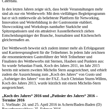
Caterdata.
In den letzten Jahren zeigte sich, dass beide Veranstaltungen mehr
sind als nur ein Wettbewerb: Mit dem vielfältigen Begleitprogramm
hat er sich mittlerweile als beliebteste Plattform für Networking,
Innovation und Weiterbildung in der Gastronomie etabliert.
Showcooking und Workshops namhafter Starköche und
Spitzenpatissiers und ein attraktiver Ausstellerbereich ziehen
Entscheidungsträger der Branche, Journalisten und Küchenchefs
gleichermaßen an.
Der Wettbewerb beweist sich zudem immer mehr als Erfolgsgarant
und Karrieresprungbrett für die Teilnehmer. In jedem Jahr zeichnen
die renommiertesten Gastroführer der Welt Teilnehmer und
Finalisten des Wettbewerbs mit Sternen, Hauben und Punkten aus:
So wurde Sebastian Frank, Koch des Jahres 2011, im Jahr 2015
bereits mit seinem zweiten Michelin Stern ausgezeichnet, und erhielt
zudem die Auszeichnung zum „Koch des Jahres“ von Gusto und
„Aufsteiger des Jahres“ von der FAZ. Auch Christian Sturm-Willms,
Koch des Jahres 2013, wurde kürzlich mit einem Michelin-Stern
ausgezeichnet.
„Koch des Jahres“ 2016 und „Patissier des Jahres“ 2016 –
Termine 2016
1. Vorfinale: 24. und 25. April 2016 in Achern/Baden-Baden (D)
Bewerbungsschluss: 25. Februar 2016