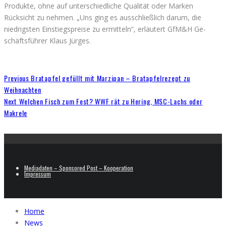
Produkte, ohne auf unterschiedliche Qualität oder Marken
Rücksicht zu nehmen. „Uns ging es ausschließlich darum, die
niedrigsten Einstiegspreise zu ermitteln“, erläutert GfM&H Ge-
schäftsführer Klaus Jürges.
Previous
Bratapfel gefüllt mit Marzipan – Bratapfelrezept zu
Weihnachten
Next
Welchen Fisch zum Fest? WWF rät zu Hering, MSC-Lachs oder
Makrele
Mediadaten – Sponsored Post – Kooperation
Impressum
Home
News