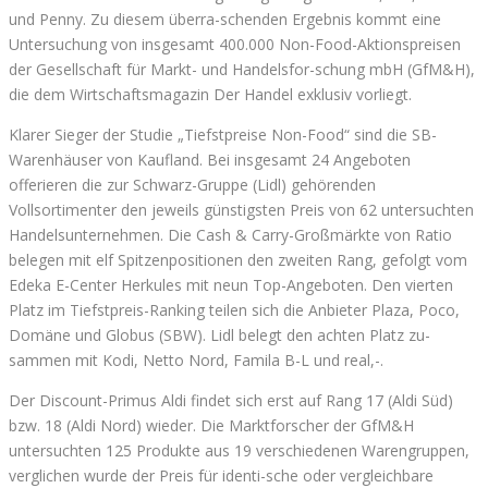
und Penny. Zu diesem überra-schenden Ergebnis kommt eine
Untersuchung von insgesamt 400.000 Non-Food-Aktionspreisen
der Gesellschaft für Markt- und Handelsfor-schung mbH (GfM&H),
die dem Wirtschaftsmagazin Der Handel exklusiv vorliegt.
Klarer Sieger der Studie „Tiefstpreise Non-Food“ sind die SB-
Warenhäuser von Kaufland. Bei insgesamt 24 Angeboten
offerieren die zur Schwarz-Gruppe (Lidl) gehörenden
Vollsortimenter den jeweils günstigsten Preis von 62 untersuchten
Handelsunternehmen. Die Cash & Carry-Großmärkte von Ratio
belegen mit elf Spitzenpositionen den zweiten Rang, gefolgt vom
Edeka E-Center Herkules mit neun Top-Angeboten. Den vierten
Platz im Tiefstpreis-Ranking teilen sich die Anbieter Plaza, Poco,
Domäne und Globus (SBW). Lidl belegt den achten Platz zu-
sammen mit Kodi, Netto Nord, Famila B-L und real,-.
Der Discount-Primus Aldi findet sich erst auf Rang 17 (Aldi Süd)
bzw. 18 (Aldi Nord) wieder. Die Marktforscher der GfM&H
untersuchten 125 Produkte aus 19 verschiedenen Warengruppen,
verglichen wurde der Preis für identi-sche oder vergleichbare