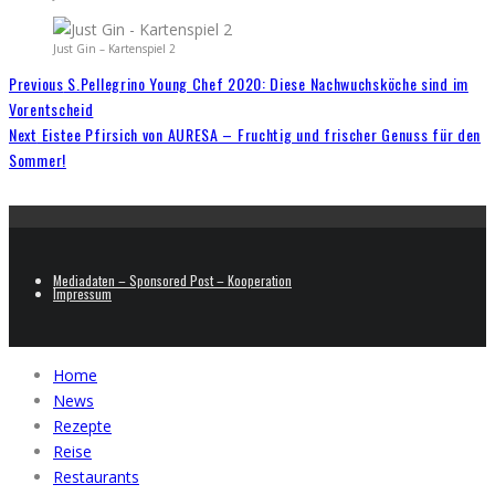
Just Gin – Kartenspiel 2
Previous
S.Pellegrino Young Chef 2020: Diese Nachwuchsköche sind im
Vorentscheid
Next
Eistee Pfirsich von AURESA – Fruchtig und frischer Genuss für den
Sommer!
Mediadaten – Sponsored Post – Kooperation
Impressum
Home
News
Rezepte
Reise
Restaurants