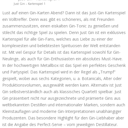
Just Gin – Kartenspiel 1
Lust auf einen Gin-Karten Abend? Dann ist das Just-Gin Kartenspiel
ein Volltreffer. Denn was gibt es schöneres, als mit Freunden
zusammenzusitzen, einen eiskalten Gin-Tonic zu genießen und
stilecht das richtige Spiel zu spielen. Denn Just Gin ist ein exklusives
Kartenspiel für alle Gin-Fans, welches aus Liebe zu einer der
komplexesten und beliebtesten Spirituosen der Welt entstanden
ist. Mit viel Gespür für Details ist das Kartenspiel sowohl für Gin-
Neulinge, als auch für Gin-Enthusiasten ein absolutes Must-Have.
In der hochwertigen Metallbox ist das Spiel ein perfektes Geschenk
und Partyspiel. Das Kartenspiel wird in der Regel als „Trumpf“
gespielt, wobei aus sechs Kategorien, u. a. Botanicals, Alter oder
Produktionsvolumen, ausgewählt werden kann. Alternativ ist Just
Gin selbstverständlich auch als klassisches Quartett spielbar. Just
Gin präsentiert nicht nur ausgezeichnete und prämierte Gins aus
weltbekannten Destillen und internationaler Marken, sondern auch
Kleinstauflagen und moderne Gin-Interpretationen unabhängiger
Produzenten. Das besondere Highlight für den Gin-Liebhaber aber
ist die Angabe des Perfect-Serve – vom jeweiligen Destillateur.