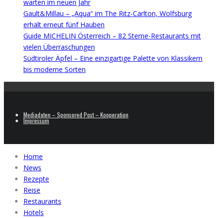
warten im neuen Jahr
Gault&Millau – „Aqua“ im The Ritz-Carlton, Wolfsburg
erhält erneut fünf Hauben
Guide MICHELIN Österreich – 82 Sterne-Restaurants mit
vielen Überraschungen
Südtiroler Äpfel – Eine einzigartige Palette von Klassikern
bis moderne Sorten
Mediadaten – Sponsored Post – Kooperation
Impressum
Home
News
Rezepte
Reise
Restaurants
Hotels