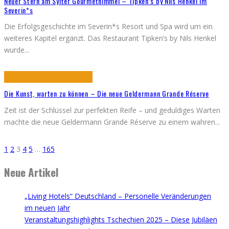
Neuer Stern am Sylter Gourmethimmel – Tipken’s by Nils Henkel im
Severin*s
Die Erfolgsgeschichte im Severin*s Resort und Spa wird um ein
weiteres Kapitel ergänzt. Das Restaurant Tipken’s by Nils Henkel
wurde
...
Die Kunst, warten zu können – Die neue Geldermann Grande Réserve
Zeit ist der Schlüssel zur perfekten Reife – und geduldiges Warten
machte die neue Geldermann Grande Réserve zu einem wahren
...
1
2
3
4
5
…
165
Neue Artikel
„Living Hotels“ Deutschland – Personelle Veränderungen
im neuen Jahr
Veranstaltungshighlights Tschechien 2025 – Diese Jubiläen