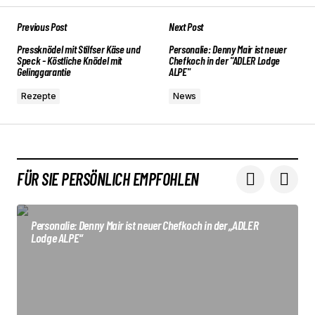
Previous Post
Next Post
Deine E-Mail-Adresse wird nicht veröffentlicht.
Erforderliche Felder sind mit
Pressknödel mit Stilfser Käse und
Personalie: Denny Mair ist neuer
*
markiert
Speck - Köstliche Knödel mit
Chefkoch in der "ADLER Lodge
Gelinggarantie
ALPE"
Comment
*
Rezepte
News
FÜR SIE PERSÖNLICH EMPFOHLEN
Your Name
*
Personalie: Denny Mair ist neuer Chefkoch in der „ADLER
Your E-mail
*
Lodge ALPE“
Submit Comment