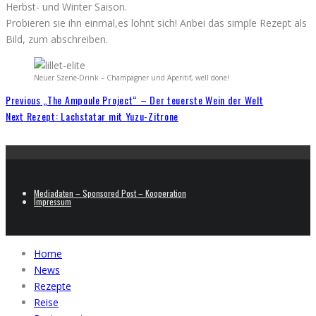
Herbst- und Winter Saison.
Probieren sie ihn einmal,es lohnt sich! Anbei das simple Rezept als
Bild, zum abschreiben.
Neuer Szene-Drink – Champagner und Aperitif, well done!
Previous
„The Ampoule Project“ – Der teuerste Wein der Welt
Next
Rezept: Lachstatar mit Yuzu-Zitrone
Mediadaten – Sponsored Post – Kooperation
Impressum
Home
News
Rezepte
Reise