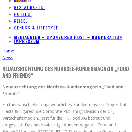
REZEPTE.
RESTAURANTS.
HOTELS.
REISE.
GENUSS & LIFESTYLE.
MEDIADATEN – SPONSORED POST – KOOPERATION
IMPRESSUM
Home
News
NEUAUSRICHTUNG DES NORDSEE-KUNDENMAGAZIN „FOOD
AND FRIENDS“
Neuausrichtung des Nordsee-Kundenmagazin „Food and
Friends“
Ein thematisch eher ungewöhnliches Kundenmagazin-Projekt hat
‚Facts & Figures‘, die Corporate Publishing-Division der G+J
Wirtschaftsmedien, jetzt für die HK Food AG betreut und
umgesetzt. Das neue 44-seitige Kundenmagazin „Food and
Friends“ (Ausgabe 02/2010, ET 17. Mai) widmet sich Genuss- und