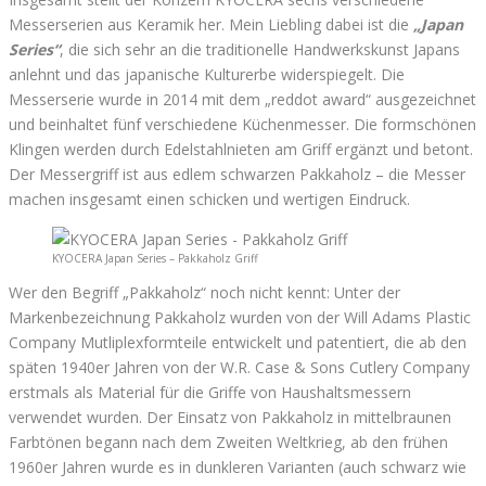
Messerserien aus Keramik her. Mein Liebling dabei ist die
„Japan
Series“
, die sich sehr an die traditionelle Handwerkskunst Japans
anlehnt und das japanische Kulturerbe widerspiegelt. Die
Messerserie wurde in 2014 mit dem „reddot award“ ausgezeichnet
und beinhaltet fünf verschiedene Küchenmesser. Die formschönen
Klingen werden durch Edelstahlnieten am Griff ergänzt und betont.
Der Messergriff ist aus edlem schwarzen Pakkaholz – die Messer
machen insgesamt einen schicken und wertigen Eindruck.
KYOCERA Japan Series – Pakkaholz Griff
Wer den Begriff „Pakkaholz“ noch nicht kennt: Unter der
Markenbezeichnung Pakkaholz wurden von der Will Adams Plastic
Company Mutliplexformteile entwickelt und patentiert, die ab den
späten 1940er Jahren von der W.R. Case & Sons Cutlery Company
erstmals als Material für die Griffe von Haushaltsmessern
verwendet wurden. Der Einsatz von Pakkaholz in mittelbraunen
Farbtönen begann nach dem Zweiten Weltkrieg, ab den frühen
1960er Jahren wurde es in dunkleren Varianten (auch schwarz wie