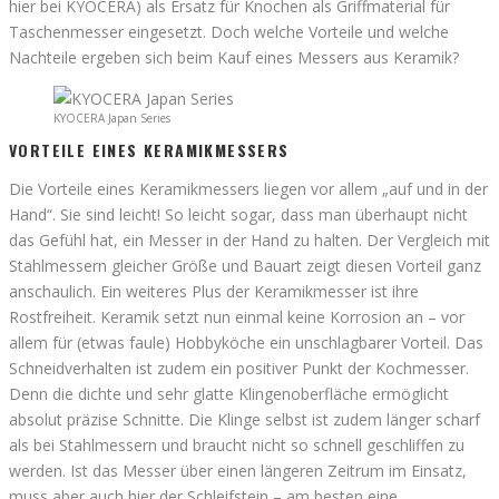
hier bei KYOCERA) als Ersatz für Knochen als Griffmaterial für
Taschenmesser eingesetzt. Doch welche Vorteile und welche
Nachteile ergeben sich beim Kauf eines Messers aus Keramik?
KYOCERA Japan Series
VORTEILE EINES KERAMIKMESSERS
Die Vorteile eines Keramikmessers liegen vor allem „auf und in der
Hand“. Sie sind leicht! So leicht sogar, dass man überhaupt nicht
das Gefühl hat, ein Messer in der Hand zu halten. Der Vergleich mit
Stahlmessern gleicher Größe und Bauart zeigt diesen Vorteil ganz
anschaulich. Ein weiteres Plus der Keramikmesser ist ihre
Rostfreiheit. Keramik setzt nun einmal keine Korrosion an – vor
allem für (etwas faule) Hobbyköche ein unschlagbarer Vorteil. Das
Schneidverhalten ist zudem ein positiver Punkt der Kochmesser.
Denn die dichte und sehr glatte Klingenoberfläche ermöglicht
absolut präzise Schnitte. Die Klinge selbst ist zudem länger scharf
als bei Stahlmessern und braucht nicht so schnell geschliffen zu
werden. Ist das Messer über einen längeren Zeitrum im Einsatz,
muss aber auch hier der Schleifstein – am besten eine