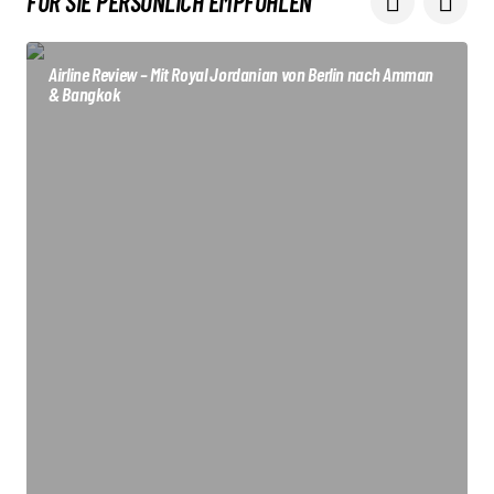
FÜR SIE PERSÖNLICH EMPFOHLEN
Your Name
*
Airline Review – Mit Royal Jordanian von Berlin nach Amman
Your E-mail
*
& Bangkok
Submit Comment