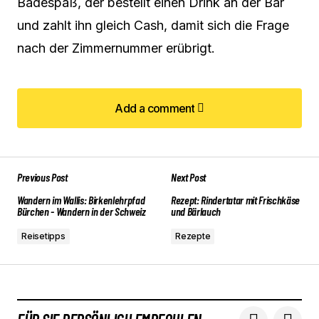
Badespaß, der bestellt einen Drink an der Bar
und zahlt ihn gleich Cash, damit sich die Frage
nach der Zimmernummer erübrigt.
Add a comment
Add a comment
Previous Post
Next Post
Deine E-Mail-Adresse wird nicht veröffentlicht.
Erforderliche Felder sind mit
Wandern im Wallis: Birkenlehrpfad
Rezept: Rindertatar mit Frischkäse
*
markiert
Bürchen - Wandern in der Schweiz
und Bärlauch
Reisetipps
Rezepte
Comment
*