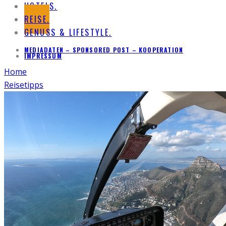
HOTELS.
REISE.
GENUSS & LIFESTYLE.
MEDIADATEN – SPONSORED POST – KOOPERATION
IMPRESSUM
Home
Reisetipps