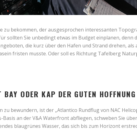
e zu bekommen, der ausgesprochen interessanten Topograf
für sollten Sie unbedingt etwas im Budget einplanen, denn 
ngeboten, die kurz über den Hafen und Strand drehen, als
asein fristen musste. Oder soll es Richtung Tafelberg Natu
T BAY ODER KAP DER GUTEN HOFFNUNG
 zu bewundern, ist der „Atlantico Rundflug von NAC Helico
rs-Basis an der V&A Waterfront abfliegen, schweben Sie übe
endes blaugrünes Wasser, das sich bis zum Horizont erstre