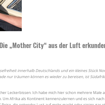
Die „Mother City“ aus der Luft erkunde
isefreiheit innerhalb Deutschlands und ein kleines Stück No
de nur träumen können es wieder zu bereisen, ist Südafrika
mlicher Leckerbissen. Ich habe mich hier schon mehrere Male
 Um Afrika als Kontinent kennenzulernen und es sich nach u
“ Reise, die entweder Lust auf mehr macht oder einige gar e