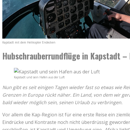
Kapstadt mit dem Helikopter Endecken
Hubschrauberrundflüge in Kapstadt – 
Kapstadt und sein Hafen aus der Luft
Nun gibt es seit einigen Tagen wieder fast so etwas wie Re
Grenzen in Europa rückt näher. Ein Land, von dem wir gera
bald wieder möglich sein, seinen Urlaub zu verbringen.
Vor allem die Kap-Region ist für eine erste Reise ein zie
Eindrücke und Kontraste noch nicht überdrüssig geworden.
erschließen, ist Kapstadt und Umgebung eine „Afrika light