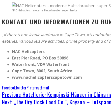
NAC Helicopters – moderne Hubschrauber, super Service
KONTAKT UND INFORMATIONEN ZU RU
„If there’s one iconic landmark in Cape Town, it’s undoubt
eateries, various leisure activities, prime property and of
NAC Helicopters
East Pier Road, PO Box 50896
Waterfront, V&A Waterfront
Cape Town, 8002, South Africa
www.nachelicopterscapetown.com
Facebook
Twitter
Pinterest
Email
Previous
Hotellerie: Kempinski Häuser in China 
Next
„The Dry Dock Food Co.“, Knysna – Entspan