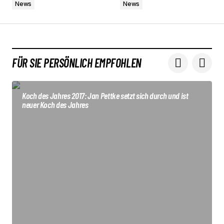
Comment
*
News
News
FÜR SIE PERSÖNLICH EMPFOHLEN
Your Name
*
Koch des Jahres 2017: Jan Pettke setzt sich durch und ist
Your E-mail
*
neuer Koch des Jahres
Submit Comment