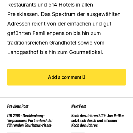
Restaurants und 514 Hotels in allen
Preisklassen. Das Spektrum der ausgewählten
Adressen reicht von der einfachen und gut
geführten Familienpension bis hin zum
traditionsreichen Grandhotel sowie vom
Landgasthof bis hin zum Gourmetlokal.
Add a comment
Add a comment
Previous Post
Next Post
Deine E-Mail-Adresse wird nicht veröffentlicht.
Erforderliche Felder sind mit
ITB 2018 - Mecklenburg-
Koch des Jahres 2017: Jan Pettke
*
markiert
Vorpommern Partnerland der
setzt sich durch und ist neuer
führenden Tourismus-Messe
Koch des Jahres