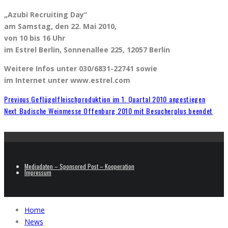
„Azubi Recruiting Day“
am Samstag, den 22. Mai 2010,
von 10 bis 16 Uhr
im Estrel Berlin, Sonnenallee 225, 12057 Berlin
Weitere Infos unter 030/6831-22741 sowie
im Internet unter www.estrel.com
Previous
Geflügelfleischproduktion im 1. Quartal 2010 angestiegen
Next
Badische Weinmesse Offenburg 2010 mit Besucherplus beendet
Mediadaten – Sponsored Post – Kooperation
Impressum
Home
News