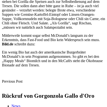
stehen bei Gorilla die Speisen auch zur Selbstbedienung auf dem
Tresen. Die sollen dann aber bitte ganz in Ruhe – ist ja auch viel
gesünder – verzehrt werden: belegte Brote etwa, verschiedene
Suppen wie Gemüse-Kartoffel-Eintopf oder Linsen-Orangen-
Suppe, Vollkornnudeln mit Soja-Bolognese oder Chili sin Carne, ein
Chili ohne Fleisch. Und Salate. „Als Gorilla“, sagt Rischau,
„müssen wir natürlich auch Salatspezialist sein.
Mittlerweile kommt sogar selbst McDonald’s langsam zu der
Erkenntnis, dass Fast-Food und Bio kein Widerspruch sein muss.
Bild.de
schreibt dazu:
Ein wenig Bio hat auch der amerikanische Burgerbräter
McDonald’s in sein Programm aufgenommen. So gibt es bei den
„Happy Meals“ Biomilch und in den McCafés steht die Ökobrause
Bionade auf dem Tresen.
Previous Post
Rückruf von Gorgonzola Gallo d'Oro
News