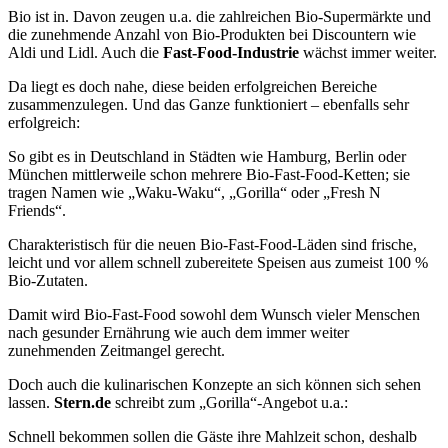
Bio ist in. Davon zeugen u.a. die zahlreichen Bio-Supermärkte und
die zunehmende Anzahl von Bio-Produkten bei Discountern wie
Aldi und Lidl. Auch die
Fast-Food-Industrie
wächst immer weiter.
Da liegt es doch nahe, diese beiden erfolgreichen Bereiche
zusammenzulegen. Und das Ganze funktioniert – ebenfalls sehr
erfolgreich:
So gibt es in Deutschland in Städten wie Hamburg, Berlin oder
München mittlerweile schon mehrere Bio-Fast-Food-Ketten; sie
tragen Namen wie „Waku-Waku“, „Gorilla“ oder „Fresh N
Friends“.
Charakteristisch für die neuen Bio-Fast-Food-Läden sind frische,
leicht und vor allem schnell zubereitete Speisen aus zumeist 100 %
Bio-Zutaten.
Damit wird Bio-Fast-Food sowohl dem Wunsch vieler Menschen
nach gesunder Ernährung wie auch dem immer weiter
zunehmenden Zeitmangel gerecht.
Doch auch die kulinarischen Konzepte an sich können sich sehen
lassen.
Stern.de
schreibt zum „Gorilla“-Angebot u.a.:
Schnell bekommen sollen die Gäste ihre Mahlzeit schon, deshalb