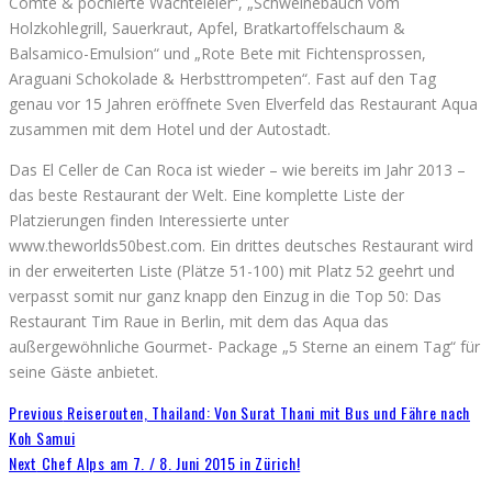
Comté & pochierte Wachteleier“, „Schweinebauch vom
Holzkohlegrill, Sauerkraut, Apfel, Bratkartoffelschaum &
Balsamico-Emulsion“ und „Rote Bete mit Fichtensprossen,
Araguani Schokolade & Herbsttrompeten“. Fast auf den Tag
genau vor 15 Jahren eröffnete Sven Elverfeld das Restaurant Aqua
zusammen mit dem Hotel und der Autostadt.
Das El Celler de Can Roca ist wieder – wie bereits im Jahr 2013 –
das beste Restaurant der Welt. Eine komplette Liste der
Platzierungen finden Interessierte unter
www.theworlds50best.com. Ein drittes deutsches Restaurant wird
in der erweiterten Liste (Plätze 51-100) mit Platz 52 geehrt und
verpasst somit nur ganz knapp den Einzug in die Top 50: Das
Restaurant Tim Raue in Berlin, mit dem das Aqua das
außergewöhnliche Gourmet- Package „5 Sterne an einem Tag“ für
seine Gäste anbietet.
Previous
Reiserouten, Thailand: Von Surat Thani mit Bus und Fähre nach
Koh Samui
Next
Chef Alps am 7. / 8. Juni 2015 in Zürich!