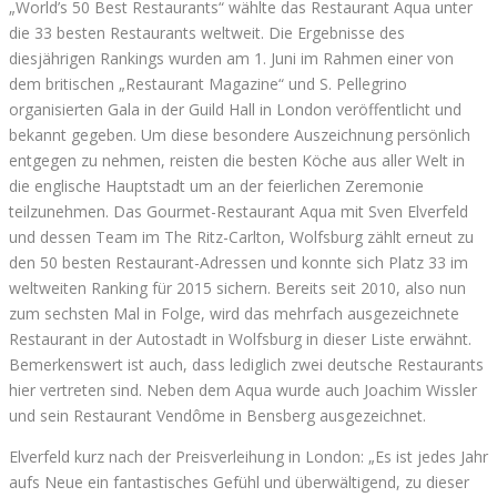
„World’s 50 Best Restaurants“ wählte das Restaurant Aqua unter
die 33 besten Restaurants weltweit. Die Ergebnisse des
diesjährigen Rankings wurden am 1. Juni im Rahmen einer von
dem britischen „Restaurant Magazine“ und S. Pellegrino
organisierten Gala in der Guild Hall in London veröffentlicht und
bekannt gegeben. Um diese besondere Auszeichnung persönlich
entgegen zu nehmen, reisten die besten Köche aus aller Welt in
die englische Hauptstadt um an der feierlichen Zeremonie
teilzunehmen. Das Gourmet-Restaurant Aqua mit Sven Elverfeld
und dessen Team im The Ritz-Carlton, Wolfsburg zählt erneut zu
den 50 besten Restaurant-Adressen und konnte sich Platz 33 im
weltweiten Ranking für 2015 sichern. Bereits seit 2010, also nun
zum sechsten Mal in Folge, wird das mehrfach ausgezeichnete
Restaurant in der Autostadt in Wolfsburg in dieser Liste erwähnt.
Bemerkenswert ist auch, dass lediglich zwei deutsche Restaurants
hier vertreten sind. Neben dem Aqua wurde auch Joachim Wissler
und sein Restaurant Vendôme in Bensberg ausgezeichnet.
Elverfeld kurz nach der Preisverleihung in London: „Es ist jedes Jahr
aufs Neue ein fantastisches Gefühl und überwältigend, zu dieser