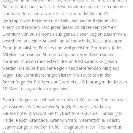
Restaurant-Landschaft. Um diese Akademie zu kreieren und um
eine faire Repräsentanz darzustellen wird die Welt in 27
geographische Regionen unterteilt. Jede dieser Regionen hat
eine/n Voritzende/n. Und jeder dieser Vorsitzenden stellt ein
Gremium von 36 Personen aus genau dieser Region zusammen,
bestehend aus einer Auswahl an Küchenchefs, Restaurateuren,
Food Journalisten, Foodies und weitgereisten Gourmets. Jedes
Mitglied kann sieben Stimmen abgeben. Von diesen sieben
Stimmen müssen mindestens drei an Restaurants vergeben
werden, die außerhalb der Region des betreffenden Mitglieds
liegen. Die Stimmberechtigten listen ihre Favoriten in der
Reihenfolge der Präferenz auf, wobei die Erfahrungen der letzten
18 Monate zugrunde zu legen sind.
Elverfeld begeistert mit seiner kreativen Küche und Gerichten wie
„Flusskrebse & Neubokeler Spargel, Blutwurst, Bärlauch,
Sauerampfer & Savora Senf“, „Bachforelle aus der Lüneburger
Heide, Rauch-Brandade, Granny Smith, Meerrettich & Toast“,
„Lammzunge & weißer Trüffel „Magnatum Pico“, Topinambur,