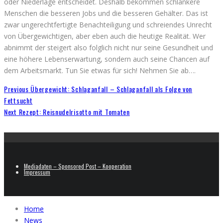
oder Niederlage entscheidet. Deshalb bekommen schlankere
Menschen die besseren Jobs und die besseren Gehälter. Das ist
zwar ungerechtfertigte Benachteiligung und schreiendes Unrecht
von Übergewichtigen, aber eben auch die heutige Realität. Wer
abnimmt der steigert also folglich nicht nur seine Gesundheit und
eine höhere Lebenserwartung, sondern auch seine Chancen auf
dem Arbeitsmarkt. Tun Sie etwas für sich! Nehmen Sie ab….
Previous
Übergewicht: Schlaganfall – Schlaganfall als Folge von
Fettsucht
Next
Rezept: Reisnudelrisotto mit Tomaten
Mediadaten – Sponsored Post – Kooperation
Impressum
Home
News